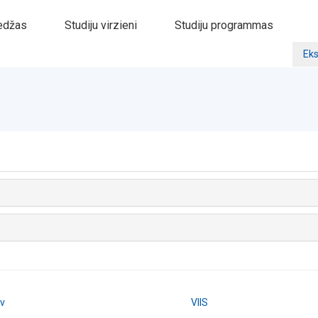
edžas
Studiju virzieni
Studiju programmas
Eks
lv
VIIS