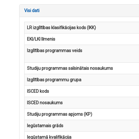
Visi dati
LR izglītības klasifikācijas kods (IKK)
EKI/LKI līmenis
Izglītības programmas veids
Studiju programmas saīsinātais nosaukums
Izglītības programmu grupa
ISCED kods
ISCED nosaukums
Studiju programmas apjoms (KP)
Iegūstamais grāds
Iegūstamā kvalifikācija