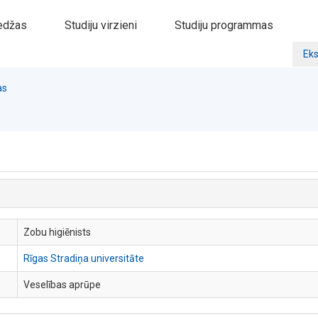
edžas
Studiju virzieni
Studiju programmas
Eks
as
Zobu higiēnists
Rīgas Stradiņa universitāte
Veselības aprūpe