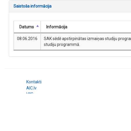
Saistoša informācija
Datums
Informācija
08.06.2016
SAK sēdē apstirpinātas izmaiņas studiju progra
studiju programmā.
Kontakti
AIC.lv
VIIS
© 2026 Augstākās izglītības kvalitātes aģentūra. All right