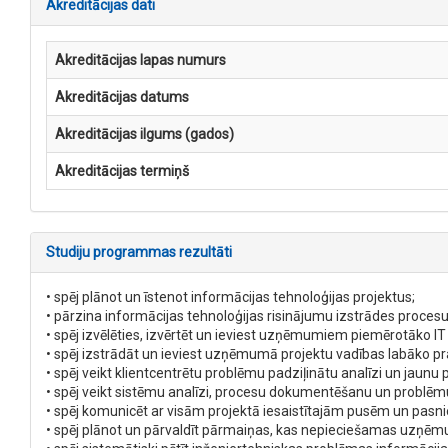
Akreditācijas dati
Akreditācijas lapas numurs
Akreditācijas datums
Akreditācijas ilgums (gados)
Akreditācijas termiņš
Studiju programmas rezultāti
• spēj plānot un īstenot informācijas tehnoloģijas projektus;
• pārzina informācijas tehnoloģijas risinājumu izstrādes procesu
• spēj izvēlēties, izvērtēt un ieviest uzņēmumiem piemērotāko IT
• spēj izstrādāt un ieviest uzņēmumā projektu vadības labāko pr
• spēj veikt klientcentrētu problēmu padziļinātu analīzi un jaun
• spēj veikt sistēmu analīzi, procesu dokumentēšanu un problē
• spēj komunicēt ar visām projektā iesaistītajām pusēm un pasni
• spēj plānot un pārvaldīt pārmaiņas, kas nepieciešamas uzņēm