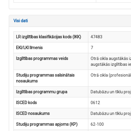
Visi dati
LR izglītības klasifikācijas kods (IKK)
47483
EKI/LKI līmenis
7
Izglītības programmas veids
Otrā cikla augstākās i
augstākās izglītības 
Studiju programmas saīsinātais
Otrā cikla (profesion
nosaukums
Izglītības programmu grupa
Datubāzu un tīklu pro
ISCED kods
0612
ISCED nosaukums
Datubāzu un tīklu pro
Studiju programmas apjoms (KP)
62-100