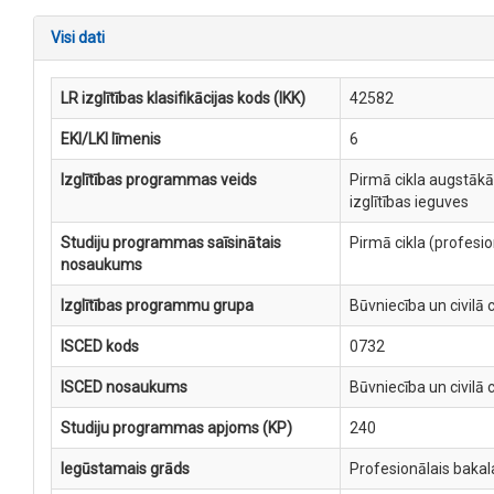
Visi dati
LR izglītības klasifikācijas kods (IKK)
42582
EKI/LKI līmenis
6
Izglītības programmas veids
Pirmā cikla augstākā
izglītības ieguves
Studiju programmas saīsinātais
Pirmā cikla (profesi
nosaukums
Izglītības programmu grupa
Būvniecība un civilā 
ISCED kods
0732
ISCED nosaukums
Būvniecība un civilā 
Studiju programmas apjoms (KP)
240
Iegūstamais grāds
Profesionālais bakal