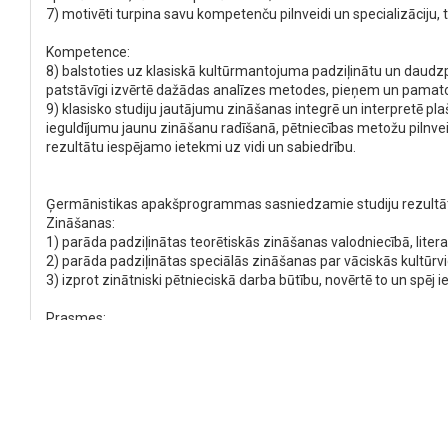
7) motivēti turpina savu kompetenču pilnveidi un specializāciju
Kompetence:
8) balstoties uz klasiskā kultūrmantojuma padziļinātu un daudzp
patstāvīgi izvērtē dažādas analīzes metodes, pieņem un pama
9) klasisko studiju jautājumu zināšanas integrē un interpretē pl
ieguldījumu jaunu zināšanu radīšanā, pētniecības metožu pilnvei
rezultātu iespējamo ietekmi uz vidi un sabiedrību.
Ģermānistikas apakšprogrammas sasniedzamie studiju rezultāt
Zināšanas:
1) parāda padziļinātas teorētiskās zināšanas valodniecībā, litera
2) parāda padziļinātas speciālās zināšanas par vāciskās kultūrvi
3) izprot zinātniski pētnieciskā darba būtību, novērtē to un spēj i
Prasmes:
4) labā līmenī strādā ar zinātniskajiem tekstiem, pirmām kārtām,
5) patstāvīgi izmantojot teorētiskās atziņas un filoloģiskās pētn
kvalificētu profesionālu darbību valodniecībā, literatūrzinātnē u
6) izvērtē un diskutē par sarežģītiem vai sistēmiskiem vācisk
jautājumus kā speciālistiem, tā arī nespeciālistiem;
7) motivēti turpina savu kompetenču pilnveidi un specializāciju