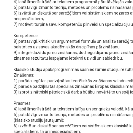
4) labā līmenī strādā ar tekstiem programmā pārstāvētajās valodā
5) patstāvīgi izmanto teoriju, metodes un problēmu risināšanas pr
6) izvērtē un diskutē par sarežģītiem vai sistēmiskiem nozares 
nespeciālistiem;
7) motivēti turpina savu kompetenču pilnveidi un specializāciju
Kompetence:
8) patstāvīgi, kritiski un argumentēti formulē un analizē sare
balstoties uz savas akadēmiskās disciplīnas pārzināšanu;
9) integrē dažādu jomu zināšanas, dod ieguldījumu jaunu zināšan
zinātnes rezultātu iespējamo ietekmi uz vidi un sabiedrību.
Klasisko studiju apakšprogrammas sasniedzamie studiju rezultā
Zināšanas:
1) parāda iegūtas padziļinātas teorētiskās zināšanas valodniecībā
2) parāda padziļinātas speciālās zināšanas Eiropas klasiskā m
3) izprot zinātniski pētnieciskā darba būtību, novērtē to un spēj 
Prasmes:
4) labā līmenī strādā ar tekstiem latīņu un sengrieķu valodā, kā
5) patstāvīgi izmanto teoriju, metodes un problēmu risināšanas pr
(klasisko studiju jautājumi);
6) izvērtē un diskutē par sarežģītiem vai sistēmiskiem klasisk
speciālistiem, tā arī nespeciālistiem;