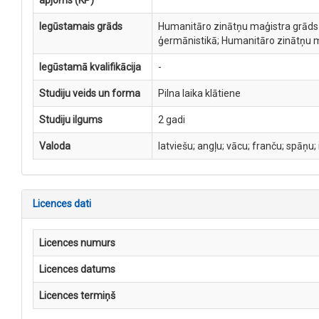
apjoms (KP)
Iegūstamais grāds
Humanitāro zinātņu maģistra grāds B
ģermānistikā; Humanitāro zinātņu ma
Iegūstamā kvalifikācija
-
Studiju veids un forma
Pilna laika klātiene
Studiju ilgums
2 gadi
Valoda
latviešu; angļu; vācu; franču; spāņu; 
Licences dati
Licences numurs
Licences datums
Licences termiņš