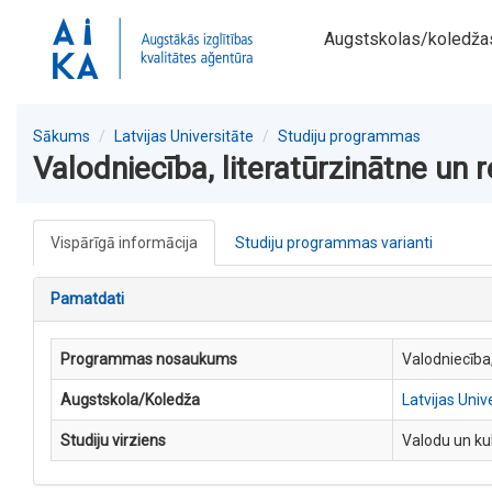
Augstskolas/koledža
Sākums
Latvijas Universitāte
Studiju programmas
Valodniecība, literatūrzinātne un 
Vispārīgā informācija
Studiju programmas varianti
Pamatdati
Programmas nosaukums
Valodniecība,
Augstskola/Koledža
Latvijas Univ
Studiju virziens
Valodu un ku