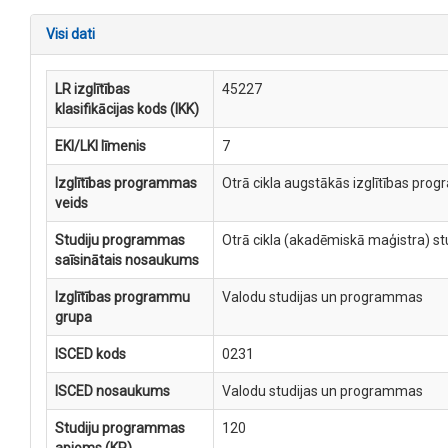
Visi dati
LR izglītības
45227
klasifikācijas kods (IKK)
EKI/LKI līmenis
7
Izglītības programmas
Otrā cikla augstākās izglītības pro
veids
Studiju programmas
Otrā cikla (akadēmiskā maģistra) s
saīsinātais nosaukums
Izglītības programmu
Valodu studijas un programmas
grupa
ISCED kods
0231
ISCED nosaukums
Valodu studijas un programmas
Studiju programmas
120