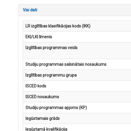
Visi dati
LR izglītības klasifikācijas kods (IKK)
EKI/LKI līmenis
Izglītības programmas veids
Studiju programmas saīsinātais nosaukums
Izglītības programmu grupa
ISCED kods
ISCED nosaukums
Studiju programmas apjoms (KP)
Iegūstamais grāds
Iegūstamā kvalifikācija