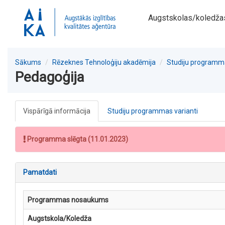
Augstskolas/koledža
Sākums
Rēzeknes Tehnoloģiju akadēmija
Studiju programm
Pedagoģija
Vispārīgā informācija
Studiju programmas varianti
Programma slēgta (11.01.2023)
Pamatdati
Programmas nosaukums
Augstskola/Koledža