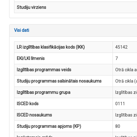
Studiju virziens
Visi dati
LR izglītības klasifikācijas kods (IKK)
45142
EKI/LKI līmenis
7
Izglītības programmas veids
Otrā cikla 
Studiju programmas saīsinātais nosaukums
Otrā cikla
Izglītības programmu grupa
Izglītības 
ISCED kods
0111
ISCED nosaukums
Izglītības 
Studiju programmas apjoms (KP)
80