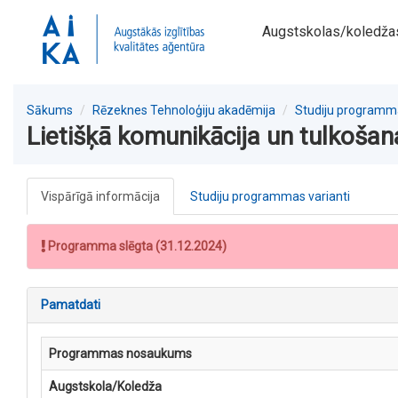
Augstskolas/koledža
Sākums
Rēzeknes Tehnoloģiju akadēmija
Studiju programm
Lietišķā komunikācija un tulkošan
Vispārīgā informācija
Studiju programmas varianti
Programma slēgta (31.12.2024)
Pamatdati
Programmas nosaukums
Augstskola/Koledža