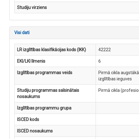
Studiju virziens
Visi dati
LR izglītības klasifikācijas kods (IKK)
42222
EKI/LKI līmenis
6
Izglītības programmas veids
Pirmā cikla augstākā
izglītības ieguves
Studiju programmas saīsinātais
Pirmā cikla (profesi
nosaukums
Izglītības programmu grupa
ISCED kods
ISCED nosaukums