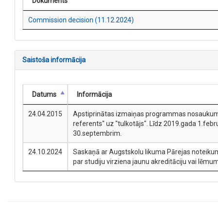
Dokuments
Commission decision (11.12.2024)
Saistoša informācija
Datums
Informācija
24.04.2015
Apstiprinātas izmaiņas programmas nosaukumā no
referents" uz "tulkotājs". Līdz 2019.gada 1.febr
30.septembrim.
24.10.2024
Saskaņā ar Augstskolu likuma Pārejas noteikumu
par studiju virziena jaunu akreditāciju vai lēmu