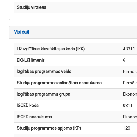
Studiju virziens
Visi dati
LR izglītības klasifikācijas kods (IKK)
43311
EKI/LKI līmenis
6
Izglītības programmas veids
Pirmā c
Studiju programmas saīsinātais nosaukums
Pirmā 
Izglītības programmu grupa
Ekono
ISCED kods
0311
ISCED nosaukums
Ekono
Studiju programmas apjoms (KP)
120