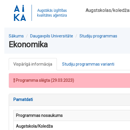
Augstskolas/koledža
Sākums
Daugavpils Universitāte
Studiju programmas
Ekonomika
Vispārīgā informācija
Studiju programmas varianti
Programma slēgta (29.03.2023)
Pamatdati
Programmas nosaukums
Augstskola/Koledža