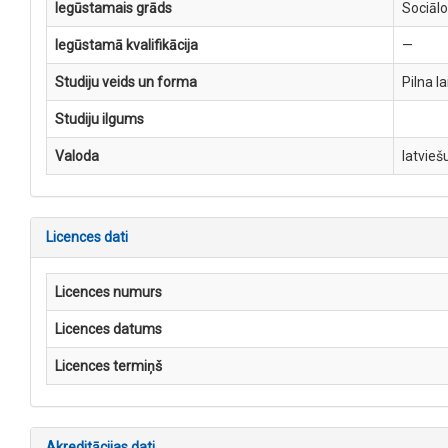
Iegūstamais grāds
Sociāl
Iegūstamā kvalifikācija
—
Studiju veids un forma
Pilna l
Studiju ilgums
Valoda
latvieš
Licences dati
Licences numurs
Licences datums
Licences termiņš
Akreditācijas dati