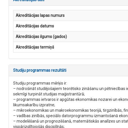
Akreditācijas lapas numurs
Akreditācijas datums
Akreditācijas ilgums (gados)
Akreditācijas termiņš
Studiju programmas rezultāti
Studiju programmas mērķis ir:
– nodrošināt studējošajiem teorētisko zināšanu un pētniecības 
sekmīgi turpināt studijas maģistrantūrā;
– programmas ietvaros ir apgūtas ekonomikas nozarei un ekonom
likumsakarību izpratne;
– mikroekonomikas un makroekonomikas teorijā, tirgzinībās, f
– vadības zinībās, speciālo datorprogrammu izmantošanā ekon
– modelēšanā un prognozēšanā, matemātiskās analīzes un statis
vispārizglītojošās disciplīnās;