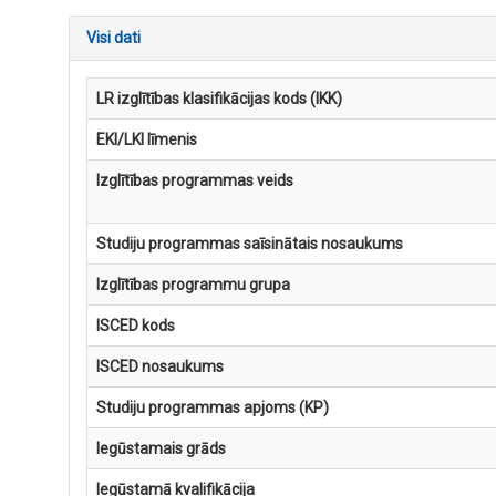
Visi dati
LR izglītības klasifikācijas kods (IKK)
EKI/LKI līmenis
Izglītības programmas veids
Studiju programmas saīsinātais nosaukums
Izglītības programmu grupa
ISCED kods
ISCED nosaukums
Studiju programmas apjoms (KP)
Iegūstamais grāds
Iegūstamā kvalifikācija