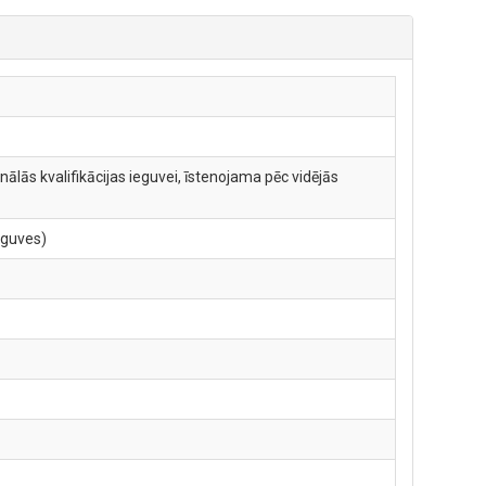
ālās kvalifikācijas ieguvei, īstenojama pēc vidējās
eguves)