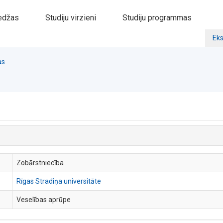
edžas
Studiju virzieni
Studiju programmas
Eks
as
Zobārstniecība
Rīgas Stradiņa universitāte
Veselības aprūpe