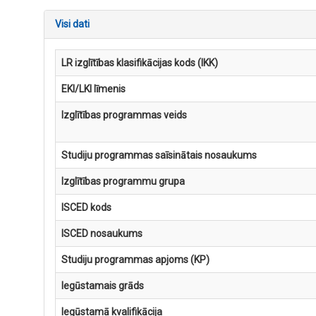
Visi dati
LR izglītības klasifikācijas kods (IKK)
EKI/LKI līmenis
Izglītības programmas veids
Studiju programmas saīsinātais nosaukums
Izglītības programmu grupa
ISCED kods
ISCED nosaukums
Studiju programmas apjoms (KP)
Iegūstamais grāds
Iegūstamā kvalifikācija