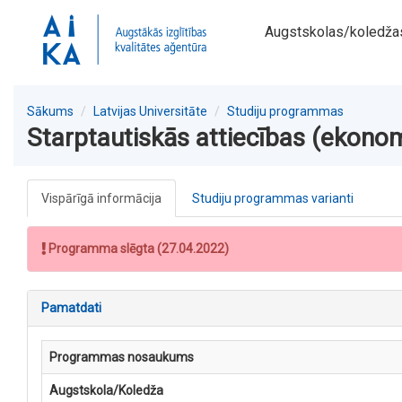
Augstskolas/koledža
Sākums
Latvijas Universitāte
Studiju programmas
Starptautiskās attiecības (ekono
Vispārīgā informācija
Studiju programmas varianti
Programma slēgta (27.04.2022)
Pamatdati
Programmas nosaukums
Augstskola/Koledža