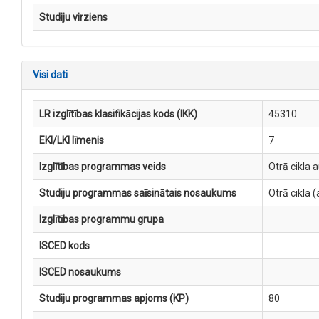
Studiju virziens
Visi dati
LR izglītības klasifikācijas kods (IKK)
45310
EKI/LKI līmenis
7
Izglītības programmas veids
Otrā cikla 
Studiju programmas saīsinātais nosaukums
Otrā cikla
Izglītības programmu grupa
ISCED kods
ISCED nosaukums
Studiju programmas apjoms (KP)
80