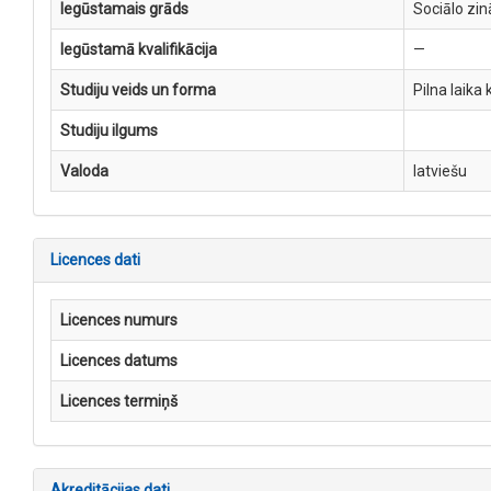
Iegūstamais grāds
Sociālo zi
Iegūstamā kvalifikācija
—
Studiju veids un forma
Pilna laika 
Studiju ilgums
Valoda
latviešu
Licences dati
Licences numurs
Licences datums
Licences termiņš
Akreditācijas dati