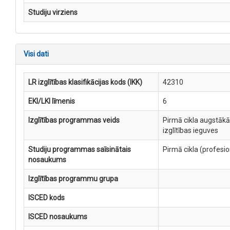
Studiju virziens
Visi dati
LR izglītības klasifikācijas kods (IKK)
42310
EKI/LKI līmenis
6
Izglītības programmas veids
Pirmā cikla augstākā
izglītības ieguves
Studiju programmas saīsinātais
Pirmā cikla (profesi
nosaukums
Izglītības programmu grupa
ISCED kods
ISCED nosaukums