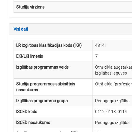
Studiju virziens
Visi dati
LR izglītības klasifikācijas kods (IKK)
48141
EKI/LKI līmenis
7
Izglītības programmas veids
Otrā cikla augstākās
izglītības ieguves
Studiju programmas saīsinātais
Otrā cikla (profesio
nosaukums
Izglītības programmu grupa
Pedagogu izglītība
ISCED kods
0112; 0113; 0114
ISCED nosaukums
Pedagogu izglītība