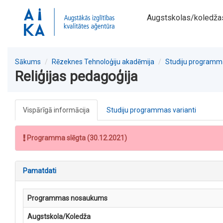
Augstskolas/koledža
Sākums
Rēzeknes Tehnoloģiju akadēmija
Studiju programm
Reliģijas pedagoģija
Vispārīgā informācija
Studiju programmas varianti
Programma slēgta (30.12.2021)
Pamatdati
Programmas nosaukums
Augstskola/Koledža