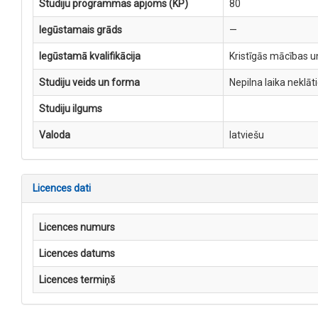
Studiju programmas apjoms (KP)
80
Iegūstamais grāds
—
Iegūstamā kvalifikācija
Kristīgās mācības un
Studiju veids un forma
Nepilna laika neklāt
Studiju ilgums
Valoda
latviešu
Licences dati
Licences numurs
Licences datums
Licences termiņš