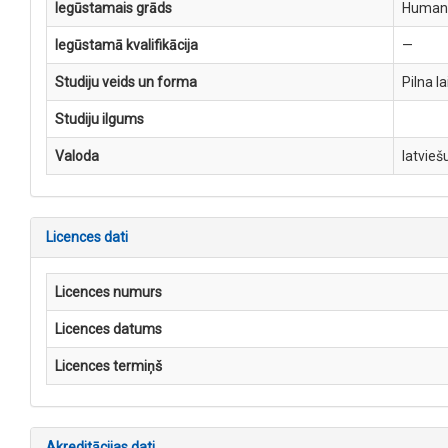
Iegūstamais grāds
Humanit
Iegūstamā kvalifikācija
—
Studiju veids un forma
Pilna l
Studiju ilgums
Valoda
latvieš
Licences dati
Licences numurs
Licences datums
Licences termiņš
Akreditācijas dati