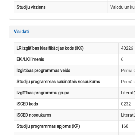
Studiju virziens
Valodu un ku
Visi dati
LR izglītības klasifikācijas kods (IKK)
43226
EKI/LKI līmenis
6
Izglītības programmas veids
Pirmā c
Studiju programmas saīsinātais nosaukums
Pirmā 
Izglītības programmu grupa
Literat
ISCED kods
0232
ISCED nosaukums
Literat
Studiju programmas apjoms (KP)
160