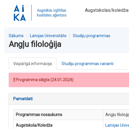
Augstskolas/koledža
Sākums
Latvijas Universitāte
Studiju programmas
Angļu filoloģija
Vispārīgā informācija
Studiju programmas varianti
Programma slēgta (24.01.2024)
Pamatdati
Programmas nosaukums
Angļu filoloģi
Augstskola/Koledža
Latvijas Univ