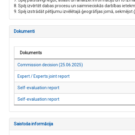
7. Spēj patstāvīgi iegūt, atlasīt un analizēt informāciju un to i
8. Spēj izvērtēt dabas procesu un saimnieciskās darbības ietekmi
9. Spēj izstrādāt pētījumu izvēlētajā ģeogrāfijas jomā, sekmējot 
Dokumenti
Dokuments
Commission decision (25.06.2025)
Expert / Experts joint report
Self-evaluation report
Self-evaluation report
Saistoša informācija