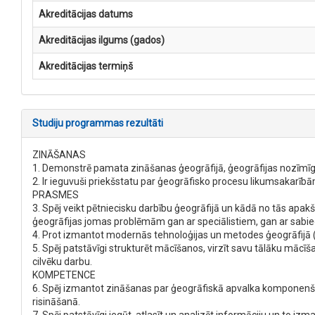
Akreditācijas datums
Akreditācijas ilgums (gados)
Akreditācijas termiņš
Studiju programmas rezultāti
ZINĀŠANAS
1. Demonstrē pamata zināšanas ģeogrāfijā, ģeogrāfijas nozīmīgāk
2. Ir ieguvuši priekšstatu par ģeogrāfisko procesu likumsakarīb
PRASMES
3. Spēj veikt pētniecisku darbību ģeogrāfijā un kādā no tās apak
ģeogrāfijas jomas problēmām gan ar speciālistiem, gan ar sabi
4. Prot izmantot modernās tehnoloģijas un metodes ģeogrāfijā (
5. Spēj patstāvīgi strukturēt mācīšanos, virzīt savu tālāku mācīša
cilvēku darbu.
KOMPETENCE
6. Spēj izmantot zināšanas par ģeogrāfiskā apvalka komponenš
risināšanā.