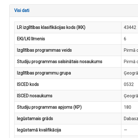
Visi dati
LR izglītības klasifikācijas kods (IKK)
43442
EKI/LKI līmenis
6
Izglītības programmas veids
Pirmā c
Studiju programmas saīsinātais nosaukums
Pirmā 
Izglītības programmu grupa
Ģeogrā
ISCED kods
0532
ISCED nosaukums
Ģeogrā
Studiju programmas apjoms (KP)
180
Iegūstamais grāds
Dabasz
Iegūstamā kvalifikācija
—