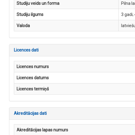
Studiju veids un forma
Pilna l
Studiju ilgums
3 gadi;
Valoda
latvieš
Licences dati
Licences numurs
Licences datums
Licences termiņš
Akreditācijas dati
Akreditācijas lapas numurs