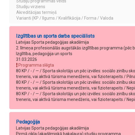
Studiju programmas veids
Studiju virziens
Akreditācijas termiņš
Varianti (KP / Ilgums / Kvalifikācija / Forma / Valoda
Izglītības un sporta darba speciālists
Latvijas Sporta pedagoģijas akadēmija
2. līmeņa profesionālās augstākās izglītības programma (pēc 
Izglītība, pedagoģija un sports
31.03.2026
Programma slēgta
80 KP / - / — / Sporta skolotājs un pēc izvēles: sociālo zinību s
treneris, vai aktīvā tūrisma menedžeris, vai fizioterapeits / Pilna
80 KP / - / — / Sporta skolotājs un pēc izvēles: sociālo zinību s
treneris, vai aktīvā tūrisma menedžeris, vai fizioterapeits / Nepil
80 KP / - / — / Sporta skolotājs un pēc izvēles: sociālo zinību s
treneris, vai aktīvā tūrisma menedžeris, vai fizioterapeits / Nepi
Pedagoģija
Latvijas Sporta pedagoģijas akadēmija
Pirmā cikla (akadēmiskā bakalaura) studiju programma