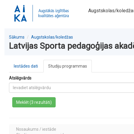
Augstskolas/koledža
Sākums
Augstskolas/koledžas
Latvijas Sporta pedagoģijas akad
Iestādes dati
Studiju programmas
Atslēgvārds
a
Meklēt (3 rezultāti)
Nosaukums / iestāde