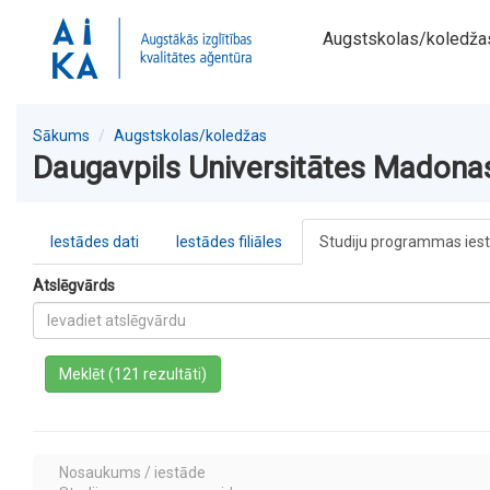
Augstskolas/koledža
Sākums
Augstskolas/koledžas
Daugavpils Universitātes Madonas 
Iestādes dati
Iestādes filiāles
Studiju programmas ies
Atslēgvārds
a
Meklēt (121 rezultāti)
Nosaukums / iestāde