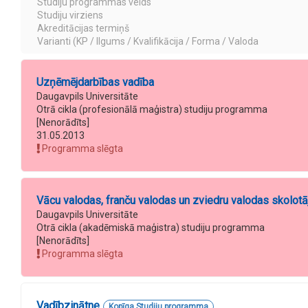
Studiju programmas veids
Studiju virziens
Akreditācijas termiņš
Varianti (KP / Ilgums / Kvalifikācija / Forma / Valoda
Uzņēmējdarbības vadība
Daugavpils Universitāte
Otrā cikla (profesionālā maģistra) studiju programma
[Nenorādīts]
31.05.2013
Programma slēgta
Vācu valodas, franču valodas un zviedru valodas skolotā
Daugavpils Universitāte
Otrā cikla (akadēmiskā maģistra) studiju programma
[Nenorādīts]
Programma slēgta
Vadībzinātne
Kopīga Studiju programma