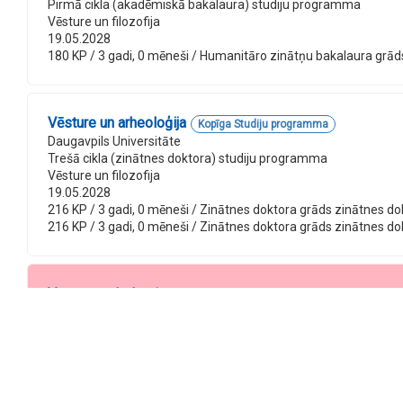
Pirmā cikla (akadēmiskā bakalaura) studiju programma
Vēsture un filozofija
19.05.2028
180 KP / 3 gadi, 0 mēneši / Humanitāro zinātņu bakalaura grāds v
Vēsture un arheoloģija
Kopīga Studiju programma
Daugavpils Universitāte
Trešā cikla (zinātnes doktora) studiju programma
Vēsture un filozofija
19.05.2028
216 KP / 3 gadi, 0 mēneši / Zinātnes doktora grāds zinātnes dokt
216 KP / 3 gadi, 0 mēneši / Zinātnes doktora grāds zinātnes dokt
Vēstures skolotājs
Daugavpils Universitāte
Otrā cikla (akadēmiskā maģistra) studiju programma
[Nenorādīts]
31.12.2006
Programma slēgta