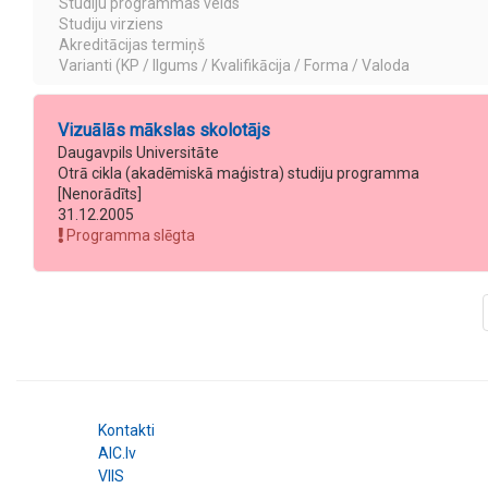
Studiju programmas veids
Studiju virziens
Akreditācijas termiņš
Varianti (KP / Ilgums / Kvalifikācija / Forma / Valoda
Vizuālās mākslas skolotājs
Daugavpils Universitāte
Otrā cikla (akadēmiskā maģistra) studiju programma
[Nenorādīts]
31.12.2005
Programma slēgta
Kontakti
AIC.lv
VIIS