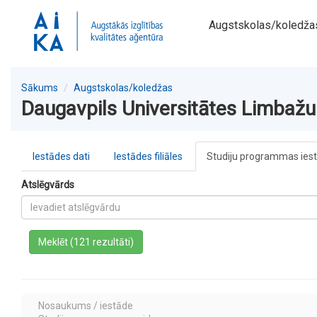
Augstskolas/koledža
Sākums
Augstskolas/koledžas
Daugavpils Universitātes Limbažu f
Iestādes dati
Iestādes filiāles
Studiju programmas ies
Atslēgvārds
a
Meklēt (121 rezultāti)
Nosaukums / iestāde